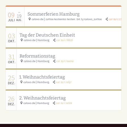
–
09
Sommerferien Hamburg
19
calovo.de | zattoo kostenlos testen: bit.ly/calovo_zattoo
cal.to/r/cSAU
JULI
AUG.
03
Tag der Deutschen Einheit
calovo.de | Hamburg
cal.to/r/9Wz5
OKT.
31
Reformationstag
calovo.de | Hamburg
cal.to/r/aema
OKT.
25
1. Weihnachtsfeiertag
calovo.de | Hamburg
cal.to/r/aGjI
DEZ.
26
2. Weihnachtsfeiertag
calovo.de | Hamburg
cal.to/r/aGlk
DEZ.