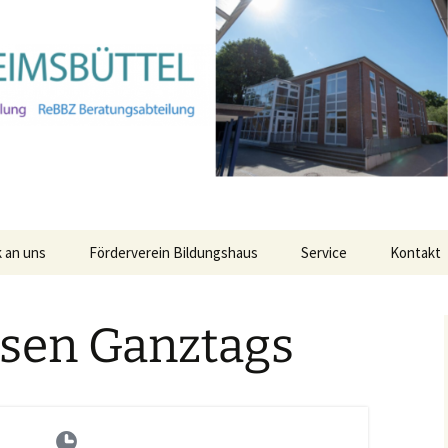
 an uns
Förderverein Bildungshaus
Service
Kontakt
Anmeldung für den
Ganztag für das Schulja
ssen Ganztags
25/26
Leitungsteam
ня про
имка
Alle Termine Ihres
бо
Verwaltung
Bildungshauses
Kollegium
StaRs
ие о