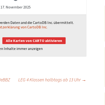
чная
17. November 2025
 русском
Hausmeisterei
м языке)
werden Daten and die CartoDB Inc. übermittelt.
tzerklärung von CartoDB Inc.
Alle Karten von CARTO aktivieren
en Inhalte immer anzeigen
ReBBZ
LEG 4 Klassen halbtags ab 13 Uhr
→