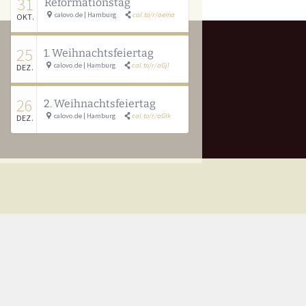
31
Reformationstag
calovo.de | Hamburg
cal.to/r/aema
OKT.
25
1. Weihnachtsfeiertag
calovo.de | Hamburg
cal.to/r/aGjI
DEZ.
26
2. Weihnachtsfeiertag
calovo.de | Hamburg
cal.to/r/aGlk
DEZ.