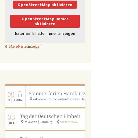
OpenStreetMap aktivieren
OpenStreetMap immer
aktivieren
Externen Inhalte immer anzeigen
Größere Karte anzeigen
–
09
Sommerferien Hamburg
19
calovo.de | zattoo kostenlos testen: bit.ly/calovo_zattoo
cal.to/r/cSAU
JULI
AUG.
03
Tag der Deutschen Einheit
calovo.de | Hamburg
cal.to/r/9Wz5
OKT.