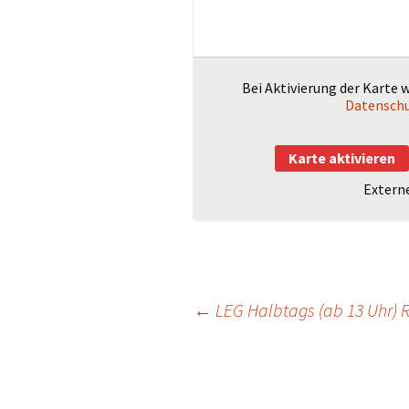
работе: Части
Grundschule
занятость (на
или украинско
Kontakt GBS
Bei Aktivierung der Karte 
Datenschu
Kontakt Elternrat
ReBBZ-
Karte aktivieren
Bildungsabteilung
Extern
ReBBZ-
Beratungsabteilung
Flyer
Beitragsnavigation
←
LEG Halbtags (ab 13 Uhr) 