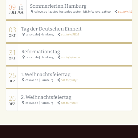
–
09
Sommerferien Hamburg
19
calovo.de | zattoo kostenlos testen: bit.ly/calovo_zattoo
cal.to/r/cSAU
JULI
AUG.
03
Tag der Deutschen Einheit
calovo.de | Hamburg
cal.to/r/9Wz5
OKT.
31
Reformationstag
calovo.de | Hamburg
cal.to/r/aema
OKT.
25
1. Weihnachtsfeiertag
calovo.de | Hamburg
cal.to/r/aGjI
DEZ.
26
2. Weihnachtsfeiertag
calovo.de | Hamburg
cal.to/r/aGlk
DEZ.