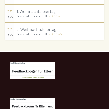
25
1. Weihnachtsfeiertag
calovo.de | Hamburg
cal.to/r/aGjI
DEZ.
26
2. Weihnachtsfeiertag
calovo.de | Hamburg
cal.to/r/aGlk
DEZ.