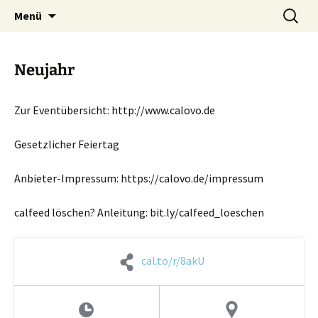
Zum
Suchen
Menü
Inhalt
nach:
springen
Neujahr
Zur Eventübersicht: http://www.calovo.de
Gesetzlicher Feiertag
Anbieter-Impressum: https://calovo.de/impressum
calfeed löschen? Anleitung: bit.ly/calfeed_loeschen
cal.to/r/8akU