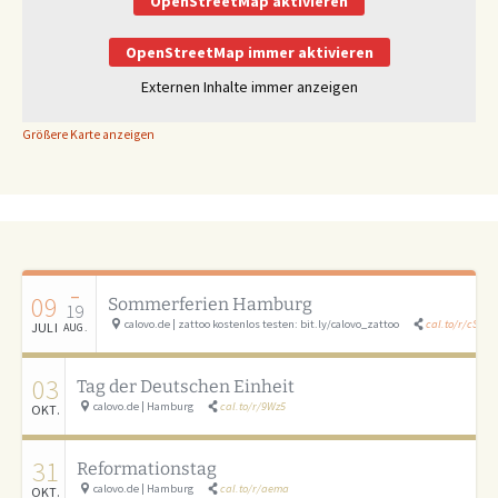
OpenStreetMap aktivieren
OpenStreetMap immer aktivieren
Externen Inhalte immer anzeigen
Größere Karte anzeigen
–
09
Sommerferien Hamburg
19
calovo.de | zattoo kostenlos testen: bit.ly/calovo_zattoo
cal.to/r/cSAU
JULI
AUG.
03
Tag der Deutschen Einheit
calovo.de | Hamburg
cal.to/r/9Wz5
OKT.
31
Reformationstag
calovo.de | Hamburg
cal.to/r/aema
OKT.