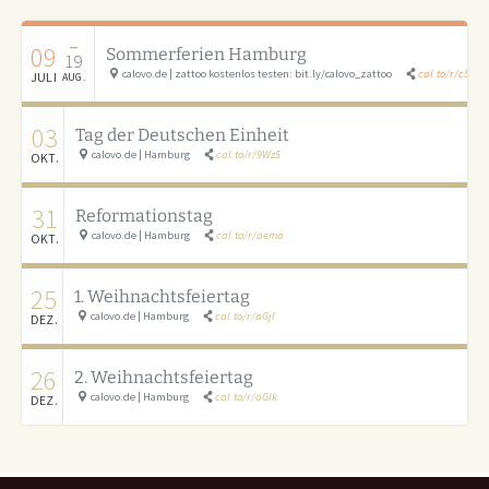
–
09
Sommerferien Hamburg
19
calovo.de | zattoo kostenlos testen: bit.ly/calovo_zattoo
cal.to/r/cSAU
JULI
AUG.
03
Tag der Deutschen Einheit
calovo.de | Hamburg
cal.to/r/9Wz5
OKT.
31
Reformationstag
calovo.de | Hamburg
cal.to/r/aema
OKT.
25
1. Weihnachtsfeiertag
calovo.de | Hamburg
cal.to/r/aGjI
DEZ.
26
2. Weihnachtsfeiertag
calovo.de | Hamburg
cal.to/r/aGlk
DEZ.