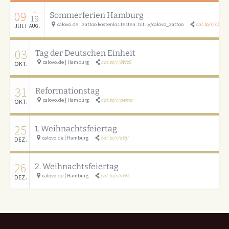
–
09
Sommerferien Hamburg
19
calovo.de | zattoo kostenlos testen: bit.ly/calovo_zattoo
cal.to/r/cSAU
JULI
AUG.
03
Tag der Deutschen Einheit
calovo.de | Hamburg
cal.to/r/9Wz5
OKT.
31
Reformationstag
calovo.de | Hamburg
cal.to/r/aema
OKT.
25
1. Weihnachtsfeiertag
calovo.de | Hamburg
cal.to/r/aGjI
DEZ.
26
2. Weihnachtsfeiertag
calovo.de | Hamburg
cal.to/r/aGlk
DEZ.