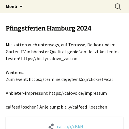
Zum
Suchen
Menü
Inhalt
nach:
springen
Pfingstferien Hamburg 2024
Mit zattoo auch unterwegs, auf Terrasse, Balkon und im
Garten TV in höchster Qualität genießen. Jetzt kostenlos
testen! https://bit.ly/calovo_zattoo
Weiteres:
Zum Event: https://termine.de/e/5vnkS2j?clickref=ical
Anbieter-Impressum: https://calovo.de/impressum
calfeed löschen? Anleitung: bit.ly/calfeed_loeschen
cal.to/r/cBkN