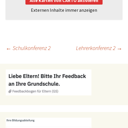
Alle Karten von CARTO aktivieren
Externen Inhalte immer anzeigen
Beitragsnavigation
←
Schulkonferenz 2
Lehrerkonferenz 2
→