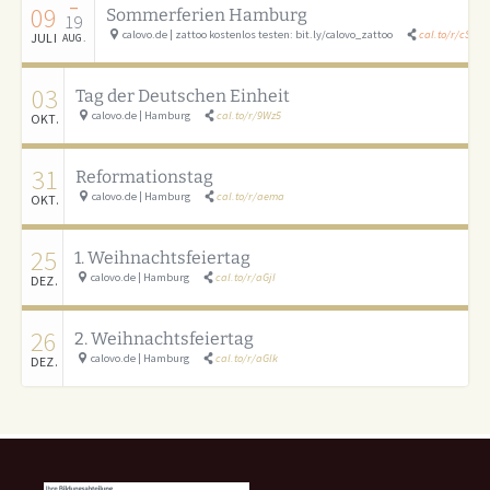
–
09
Sommerferien Hamburg
19
calovo.de | zattoo kostenlos testen: bit.ly/calovo_zattoo
cal.to/r/cSAU
JULI
AUG.
03
Tag der Deutschen Einheit
calovo.de | Hamburg
cal.to/r/9Wz5
OKT.
31
Reformationstag
calovo.de | Hamburg
cal.to/r/aema
OKT.
25
1. Weihnachtsfeiertag
calovo.de | Hamburg
cal.to/r/aGjI
DEZ.
26
2. Weihnachtsfeiertag
calovo.de | Hamburg
cal.to/r/aGlk
DEZ.