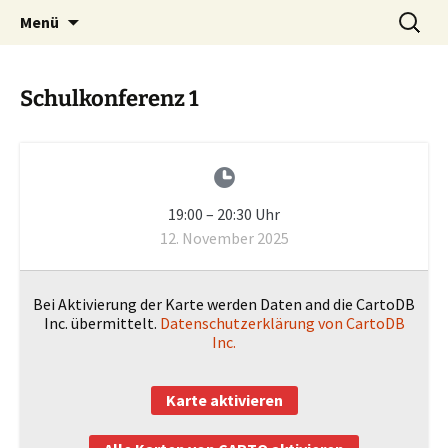
Zum
Suchen
Menü
Inhalt
nach:
springen
Schulkonferenz 1
19:00
–
20:30
Uhr
12. November 2025
Bei Aktivierung der Karte werden Daten and die CartoDB
Inc. übermittelt.
Datenschutzerklärung von CartoDB
Inc.
Karte aktivieren