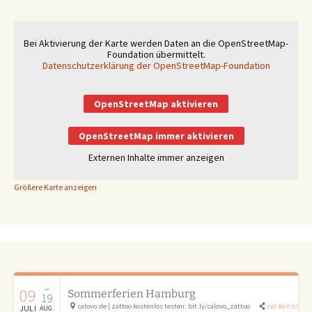
Bei Aktivierung der Karte werden Daten an die OpenStreetMap-
Foundation übermittelt.
Datenschutzerklärung der OpenStreetMap-Foundation
OpenStreetMap aktivieren
OpenStreetMap immer aktivieren
Externen Inhalte immer anzeigen
Größere Karte anzeigen
–
09
Sommerferien Hamburg
19
calovo.de | zattoo kostenlos testen: bit.ly/calovo_zattoo
cal.to/r/cSAU
JULI
AUG.