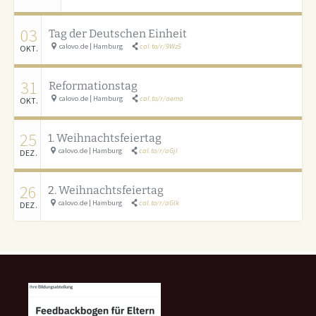
03
Tag der Deutschen Einheit
calovo.de | Hamburg
cal.to/r/9Wz5
OKT.
31
Reformationstag
calovo.de | Hamburg
cal.to/r/aema
OKT.
25
1. Weihnachtsfeiertag
calovo.de | Hamburg
cal.to/r/aGjI
DEZ.
26
2. Weihnachtsfeiertag
calovo.de | Hamburg
cal.to/r/aGlk
DEZ.