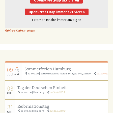
OpenStreetMap aktivieren
OpenStreetMap immer aktivieren
Externen Inhalte immer anzeigen
Größere Karte anzeigen
–
09
Sommerferien Hamburg
19
calovo.de | zattoo kostenlos testen: bit.ly/calovo_zattoo
cal.to/r/cSAU
JULI
AUG.
03
Tag der Deutschen Einheit
calovo.de | Hamburg
cal.to/r/9Wz5
OKT.
31
Reformationstag
calovo.de | Hamburg
cal.to/r/aema
OKT.