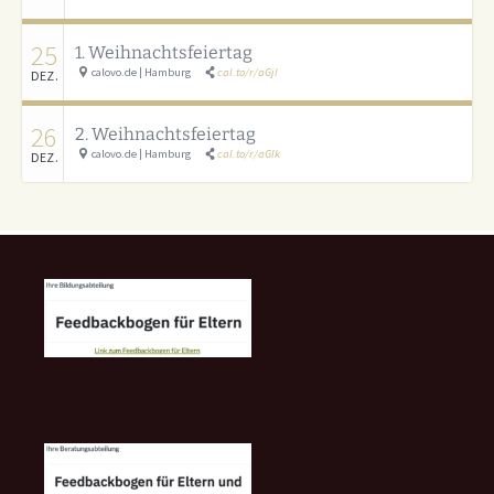
25
1. Weihnachtsfeiertag
calovo.de | Hamburg
cal.to/r/aGjI
DEZ.
26
2. Weihnachtsfeiertag
calovo.de | Hamburg
cal.to/r/aGlk
DEZ.