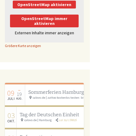
OpenStreetMap aktivieren
OpenStreetMap immer
aktivieren
Externen Inhalte immer anzeigen
Größere Karte anzeigen
–
09
Sommerferien Hamburg
19
calovo.de | zattoo kostenlos testen: bit.ly/calovo_zattoo
cal.to/r/cSAU
JULI
AUG.
03
Tag der Deutschen Einheit
calovo.de | Hamburg
cal.to/r/9Wz5
OKT.