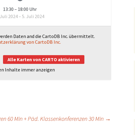
чная
13:30
–
18:00
Uhr
 русском
Hausmeisterei
м языке)
 Juli 2024
–
5. Juli 2024
werden Daten and die CartoDB Inc. übermittelt.
tzerklärung von CartoDB Inc.
Alle Karten von CARTO aktivieren
en Inhalte immer anzeigen
en 60 Min + Päd. Klassenkonferenzen 30 Min
→