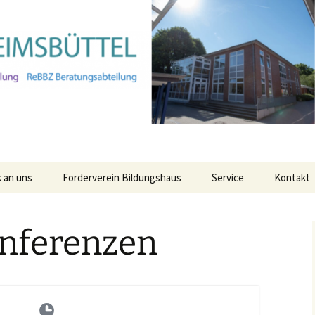
 an uns
Förderverein Bildungshaus
Service
Kontakt
Anmeldung für den
Ganztag für das Schulja
nferenzen
25/26
Leitungsteam
ня про
имка
Alle Termine Ihres
бо
Verwaltung
Bildungshauses
Kollegium
StaRs
ие о