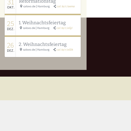
31
Reformationstag
calovo.de | Hamburg
cal.to/r/aema
OKT.
25
1. Weihnachtsfeiertag
calovo.de | Hamburg
cal.to/r/aGjI
DEZ.
26
2. Weihnachtsfeiertag
calovo.de | Hamburg
cal.to/r/aGlk
DEZ.