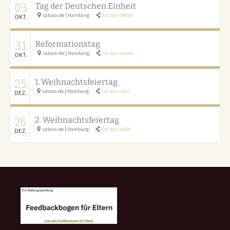
03
Tag der Deutschen Einheit
calovo.de | Hamburg
cal.to/r/9Wz5
OKT.
31
Reformationstag
calovo.de | Hamburg
cal.to/r/aema
OKT.
25
1. Weihnachtsfeiertag
calovo.de | Hamburg
cal.to/r/aGjI
DEZ.
26
2. Weihnachtsfeiertag
calovo.de | Hamburg
cal.to/r/aGlk
DEZ.