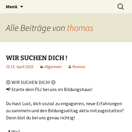
Zum
Suchen
Menü
Inhalt
nach:
springen
Alle Beiträge von
thomas
WIR SUCHEN DICH !
15. April 2025
Allgemein
thomas
🟡 WIR SUCHEN DICH! 🟡
📢 Starte dein FSJ bei uns im Bildungshaus!
Du hast Lust, dich sozial zu engagieren, neue Erfahrungen
zu sammeln und den Bildungsalltag aktiv mitzugestalten?
Dann bist du bei uns genau richtig!
📍 Wo?