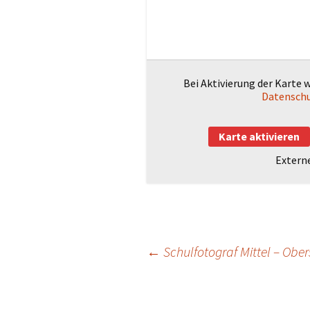
работе: Части
Grundschule
занятость (на
или украинско
Kontakt GBS
Kontakt Elternrat
Bei Aktivierung der Karte 
Datenschu
ReBBZ-
Bildungsabteilung
Karte aktivieren
ReBBZ-
Extern
Beratungsabteilung
Flyer
Beitragsnavigation
←
Schulfotograf Mittel – Ober