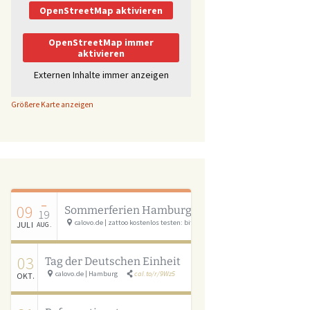
OpenStreetMap aktivieren
OpenStreetMap immer
aktivieren
Externen Inhalte immer anzeigen
Größere Karte anzeigen
–
09
Sommerferien Hamburg
19
calovo.de | zattoo kostenlos testen: bit.ly/calovo_zattoo
cal.to/r/cSAU
JULI
AUG.
03
Tag der Deutschen Einheit
calovo.de | Hamburg
cal.to/r/9Wz5
OKT.