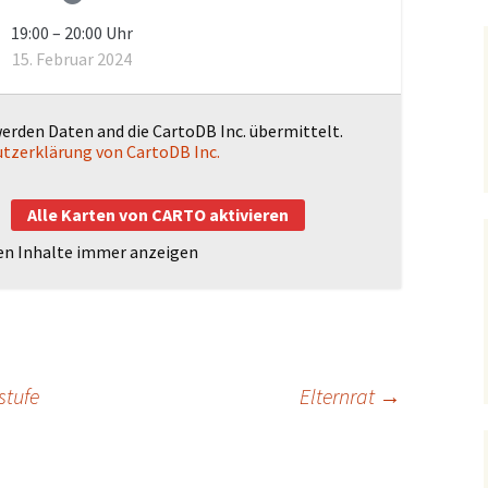
чная
19:00
–
20:00
Uhr
 русском
Hausmeisterei
м языке)
15. Februar 2024
werden Daten and die CartoDB Inc. übermittelt.
tzerklärung von CartoDB Inc.
Alle Karten von CARTO aktivieren
en Inhalte immer anzeigen
stufe
Elternrat
→