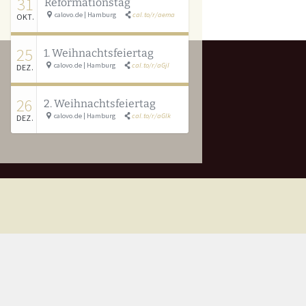
31
Reformationstag
calovo.de | Hamburg
cal.to/r/aema
OKT.
25
1. Weihnachtsfeiertag
calovo.de | Hamburg
cal.to/r/aGjI
DEZ.
26
2. Weihnachtsfeiertag
calovo.de | Hamburg
cal.to/r/aGlk
DEZ.