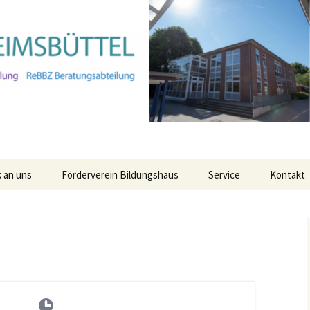
 an uns
Förderverein Bildungshaus
Service
Kontakt
Anmeldung für den
Ganztag für das Schulja
25/26
Leitungsteam
ня про
имка
Alle Termine Ihres
бо
Verwaltung
Bildungshauses
Kollegium
StaRs
ие о