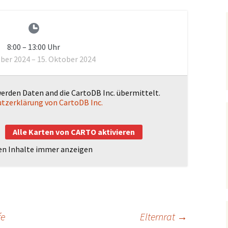
чная
 русском
Hausmeisterei
м языке)
8:00
–
13:00
Uhr
ober 2024
–
15. Oktober 2024
werden Daten and die CartoDB Inc. übermittelt.
tzerklärung von CartoDB Inc.
Alle Karten von CARTO aktivieren
en Inhalte immer anzeigen
fe
Elternrat
→