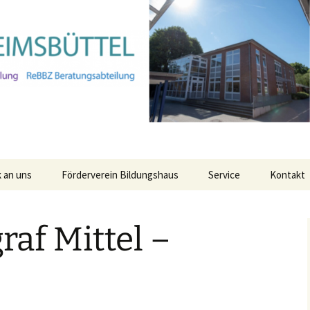
 an uns
Förderverein Bildungshaus
Service
Kontakt
Anmeldung für den
Ganztag für das Schulja
raf Mittel –
25/26
Leitungsteam
ня про
имка
Alle Termine Ihres
бо
Verwaltung
Bildungshauses
Kollegium
StaRs
ие о