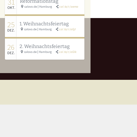
31
Reformationstag
calovo.de | Hamburg
cal.to/r/aema
OKT.
25
1. Weihnachtsfeiertag
calovo.de | Hamburg
cal.to/r/aGjI
DEZ.
26
2. Weihnachtsfeiertag
calovo.de | Hamburg
cal.to/r/aGlk
DEZ.