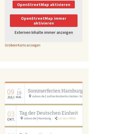
OpenStreetMap aktivieren
OpenStreetMap immer
aktivieren
Externen Inhalte immer anzeigen
Größere Karte anzeigen
–
09
Sommerferien Hamburg
19
calovo.de | zattoo kostenlos testen: bit.ly/calovo_zattoo
cal.to/r/cSAU
JULI
AUG.
03
Tag der Deutschen Einheit
calovo.de | Hamburg
cal.to/r/9Wz5
OKT.